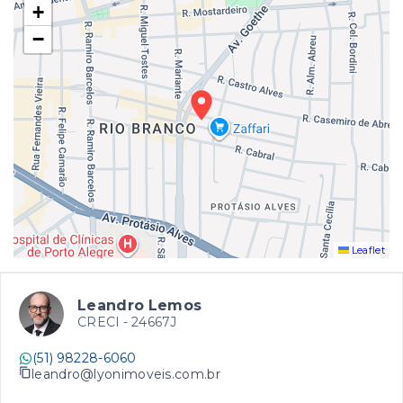
+
−
Leaflet
Leandro Lemos
CRECI -
24667J
(51) 98228-6060
leandro@lyonimoveis.com.br