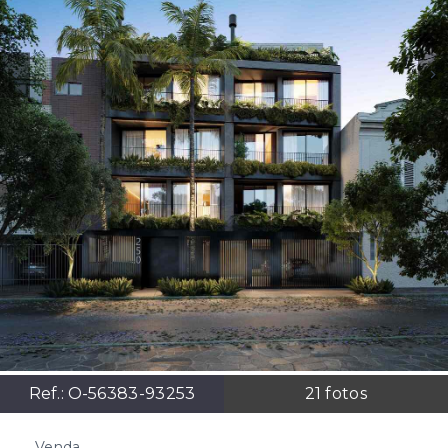
Ref.:
O-56383-93253
21
fotos
Venda