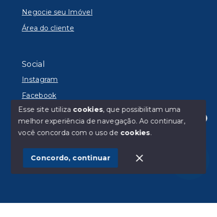
Negocie seu Imóvel
Área do cliente
Social
Instagram
Facebook
Esse site utiliza
cookies
, que possibilitam uma
melhor experiência de navegação.
Ao continuar,
Olá! Estamos disponíveis para te ajudar.
você concorda com o uso de
cookies
.
© Copyright 2026 - Lyon Imóveis - Todos os direitos
reservados
Concordo, continuar
SITE PARA IMOBILIARIA