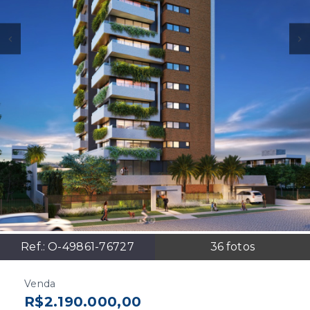
Ref.:
O-49861-76727
36
fotos
Venda
R$2.190.000,00