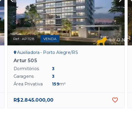
Ref.:
AP1128
VENDA
Auxiliadora - Porto Alegre/RS
Artur 505
Dormitórios
3
Garagens
3
Área Privativa
159
m²
R$2.845.000,00