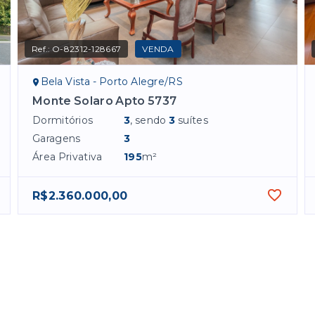
Ref.:
O-82312-128667
VENDA
Bela Vista - Porto Alegre/RS
Monte Solaro Apto 5737
Dormitórios
3
, sendo
3
suítes
Garagens
3
Área Privativa
195
m²
R$2.360.000,00