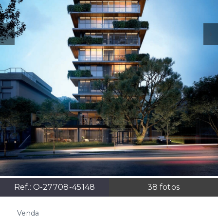
Ref.:
O-27708-45148
38
fotos
Venda