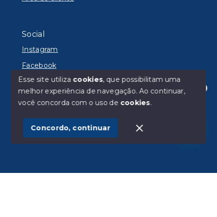
Social
Instagram
Facebook
Esse site utiliza
cookies
, que possibilitam uma
melhor experiência de navegação.
Ao continuar,
Olá! Estamos disponíveis para te ajudar.
você concorda com o uso de
cookies
.
© Copyright 2026 - Lyon Imóveis - Todos os direitos
reservados
Concordo, continuar
SITE PARA IMOBILIARIA
Início
Histórico
Favoritos