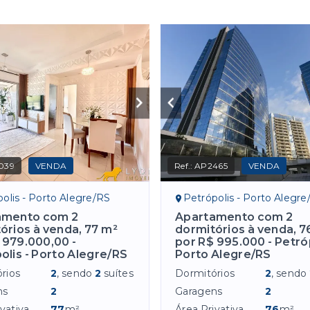
039
VENDA
Ref.:
AP2465
VENDA
olis - Porto Alegre/RS
Petrópolis - Porto Alegre
amento com 2
Apartamento com 2
órios à venda, 77 m²
dormitórios à venda, 7
 979.000,00 -
por R$ 995.000 - Petróp
olis - Porto Alegre/RS
Porto Alegre/RS
rios
2
, sendo
2
suítes
Dormitórios
2
, sendo
ns
2
Garagens
2
vativa
77
m²
Área Privativa
76
m²