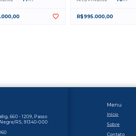
.000,00
R$995.000,00
Menu
Início
lig, 660 - 1209, Passo
o Alegre/RS, 91340-000
Sobre
060
Contato