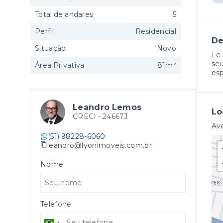
Total de andares
5
Perfil
Residencial
De
Situação
Novo
Le 
seu
Área Privativa
81m²
esp
Leandro Lemos
Lo
CRECI -
24667J
Ave
(51) 98228-6060
leandro@lyonimoveis.com.br
Nome
Telefone