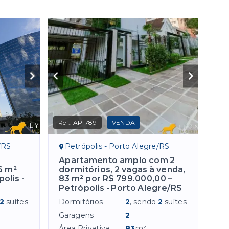
Ref.:
AP1789
VENDA
/RS
Petrópolis - Porto Alegre/RS
Apartamento amplo com 2
6 m²
dormitórios, 2 vagas à venda,
olis -
83 m² por R$ 799.000,00 –
Petrópolis - Porto Alegre/RS
2
suítes
Dormitórios
2
, sendo
2
suítes
Garagens
2
Área Privativa
83
m²