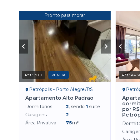
Pronto para morar
Ref.:
700
VENDA
Ref.:
AP3
Petrópolis - Porto Alegre/RS
Petróp
Apartamento Alto Padrão
Apart
dormit
Dormitórios
2
, sendo
1
suíte
por R$
Garagens
2
Petróp
Área Privativa
75
m²
Dormitó
Garage
Área Pri