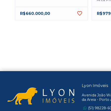
R$660.000,00
R$979
Lyon Imóveis
Avenida João Wal
da Areia - Port
(51) 98228-6