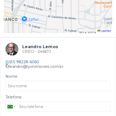
Leaflet
Leandro Lemos
CRECI -
24667J
(51) 98228-6060
leandro@lyonimoveis.com.br
Nome
Telefone