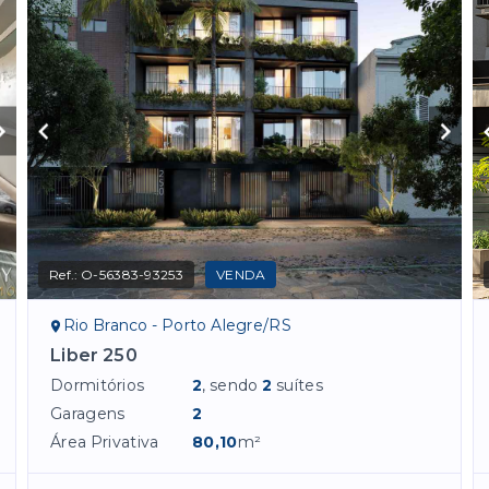
Ref.:
O-56383-93253
VENDA
Rio Branco - Porto Alegre/RS
Liber 250
Dormitórios
2
, sendo
2
suítes
Garagens
2
Área Privativa
80,10
m²