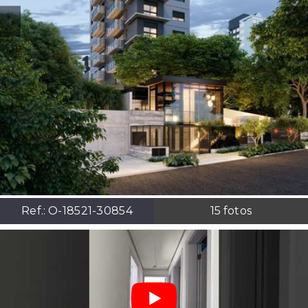
Ref.:
O-18521-30854
15
fotos