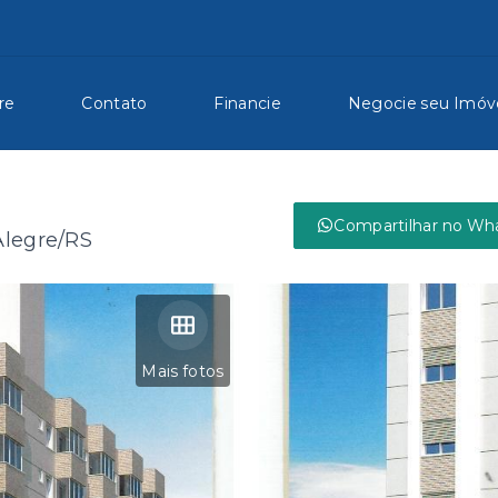
re
Contato
Financie
Negocie seu Imóv
Compartilhar no Wh
Alegre/RS
Mais fotos