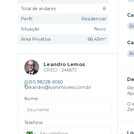
Total de andares
8
Ca
Perfil
Residencial
A
Situação
Novo
Área Privativa
68,43m²
Ca
A
Leandro Lemos
CRECI -
24667J
De
(51) 98228-6060
leandro@lyonimoveis.com.br
Res
Apa
Nome
O 
Ze
Telefone
Lo