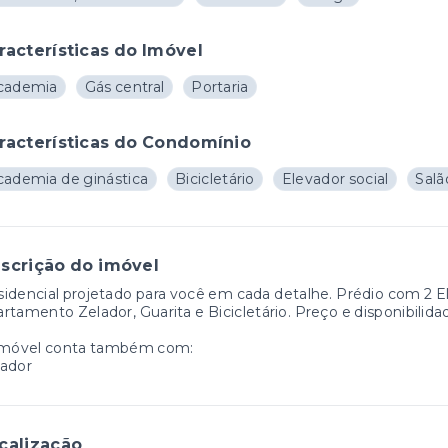
racterísticas do Imóvel
cademia
Gás central
Portaria
racterísticas do Condomínio
cademia de ginástica
Bicicletário
Elevador social
Salã
scrição do imóvel
idencial projetado para você em cada detalhe. Prédio com 2 Ele
rtamento Zelador, Guarita e Bicicletário. Preço e disponibilida
imóvel conta também com:
lador
calização