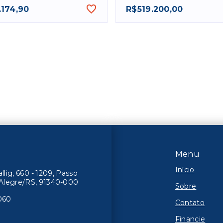
.174,90
R$519.200,00
Menu
Início
lig, 660 - 1209, Passo
o Alegre/RS, 91340-000
Sobre
060
Contato
Financie