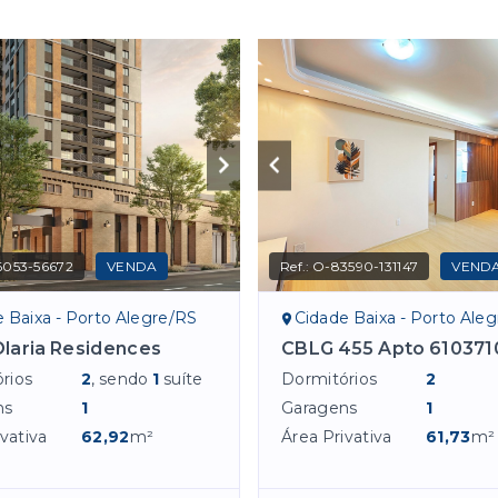
6053-56672
VENDA
Ref.:
O-83590-131147
VEND
 Baixa - Porto Alegre/RS
Cidade Baixa - Porto Ale
laria Residences
CBLG 455 Apto 610371
rios
2
, sendo
1
suíte
Dormitórios
2
ns
1
Garagens
1
vativa
62,92
m²
Área Privativa
61,73
m²