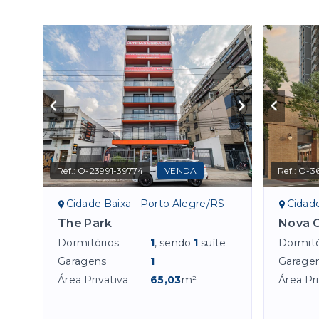
Ref.:
O-23991-39774
VENDA
Ref.:
O-3
Cidade Baixa - Porto Alegre/RS
Cidade
The Park
Nova O
Dormitórios
1
, sendo
1
suíte
Dormitó
Garagens
1
Garage
Área Privativa
65,03
m²
Área Pri