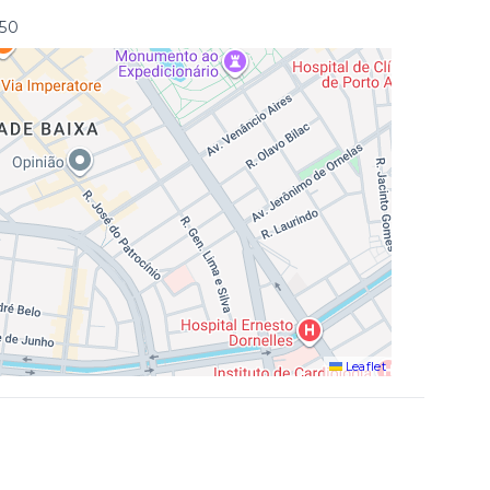
250
Leaflet