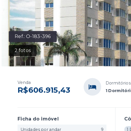
Ref.:
O-183-396
2
fotos
Venda
Dormitórios
R$606.915,43
1 Dormitóri
Ficha do imóvel
C
Unidades por andar
9
1 