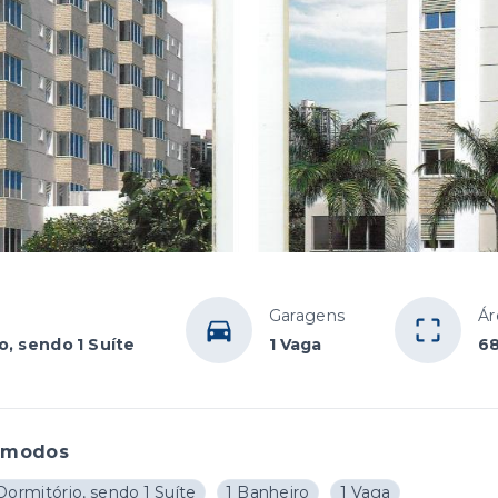
Garagens
Ár
o, sendo 1 Suíte
1 Vaga
68
ômodos
Dormitório, sendo 1 Suíte
1 Banheiro
1 Vaga