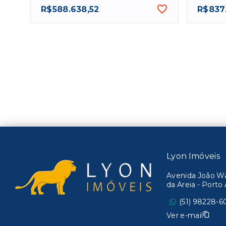
R$588.638,52
R$837
Lyon Imóveis
Avenida João Wal
da Areia - Port
(51) 98228-6
Ver e-mail