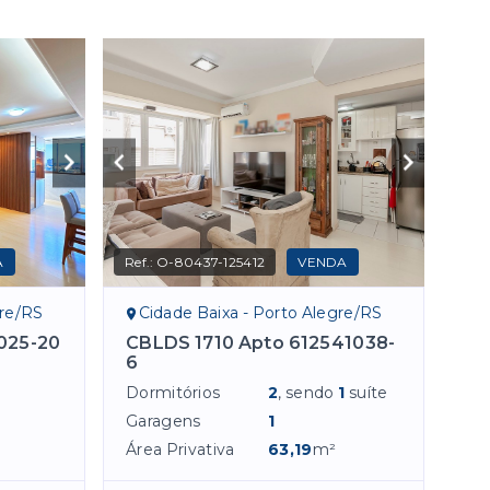
A
Ref.:
O-80437-125412
VENDA
gre/RS
Cidade Baixa - Porto Alegre/RS
025-20
CBLDS 1710 Apto 612541038-
6
Dormitórios
2
, sendo
1
suíte
Garagens
1
Área Privativa
63,19
m²