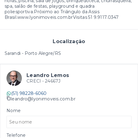
horas, piscina, sala de jogos, brinquedoteca, churrasqueira,
spa, salão de festas, playground e quadra
poliesportiva.Próximo ao Triângulo da Assis
Brasil.www.lyonimoveis.com.brVisitas 51 9.9117.0347
Localização
Sarandi - Porto Alegre/RS
Leandro Lemos
CRECI -
24667J
(51) 98228-6060
leandro@lyonimoveis.com.br
Nome
Telefone