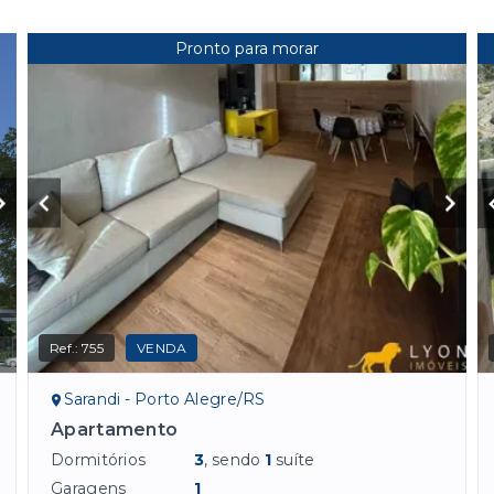
Pronto para morar
Ref.:
755
VENDA
Sarandi - Porto Alegre/RS
Apartamento
Dormitórios
3
, sendo
1
suíte
Garagens
1