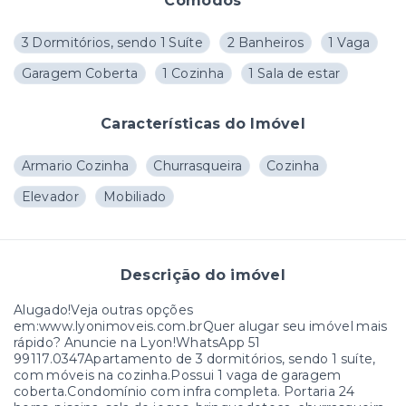
Cômodos
3 Dormitórios, sendo 1 Suíte
2 Banheiros
1 Vaga
Garagem Coberta
1 Cozinha
1 Sala de estar
Características do Imóvel
Armario Cozinha
Churrasqueira
Cozinha
Elevador
Mobiliado
Descrição do imóvel
Alugado!Veja outras opções
em:www.lyonimoveis.com.brQuer alugar seu imóvel mais
rápido? Anuncie na Lyon!WhatsApp 51
99117.0347Apartamento de 3 dormitórios, sendo 1 suíte,
com móveis na cozinha.Possui 1 vaga de garagem
coberta.Condomínio com infra completa. Portaria 24