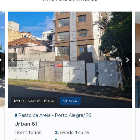
Ref.:
O-74608-115954
VENDA
Passo da Areia - Porto Alegre/RS
Urban 61
Dormitórios
2
, sendo
1
suíte