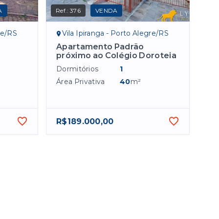
A
Ref.:
376
VENDA
re/RS
Vila Ipiranga - Porto Alegre/RS
Apartamento Padrão
próximo ao Colégio Doroteia
Dormitórios
1
Área Privativa
40
m²
R$189.000,00