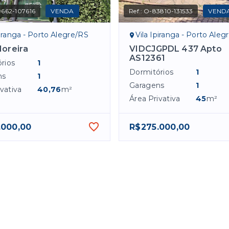
662-107616
VENDA
Ref.:
O-83810-131533
VEND
piranga - Porto Alegre/RS
Vila Ipiranga - Porto Aleg
oreira
VIDCJGPDL 437 Apto
AS12361
rios
1
Dormitórios
1
ns
1
Garagens
1
vativa
40,76
m²
Área Privativa
45
m²
.000,00
R$275.000,00