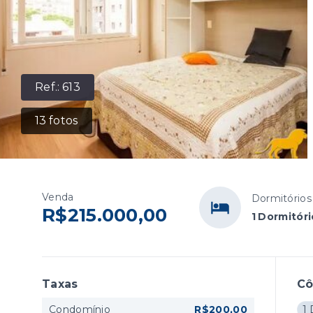
Ref.:
613
13
fotos
Venda
Dormitórios
R$215.000,00
1 Dormitóri
Taxas
C
Condomínio
R$200,00
1 