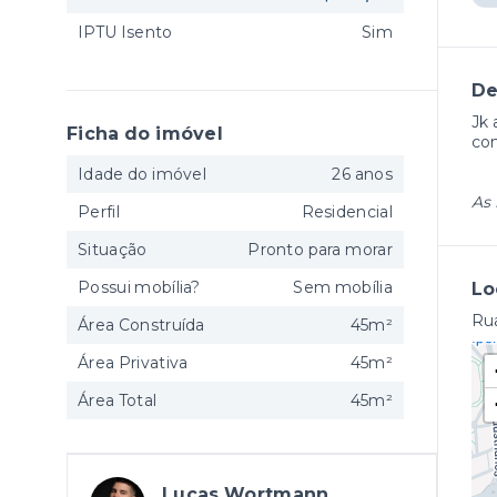
IPTU Isento
Sim
De
Jk 
Ficha do imóvel
co
Idade do imóvel
26 anos
As 
Perfil
Residencial
Situação
Pronto para morar
Possui mobília?
Sem mobília
Lo
Rua
Área Construída
45m²
Área Privativa
45m²
Área Total
45m²
Lucas Wortmann