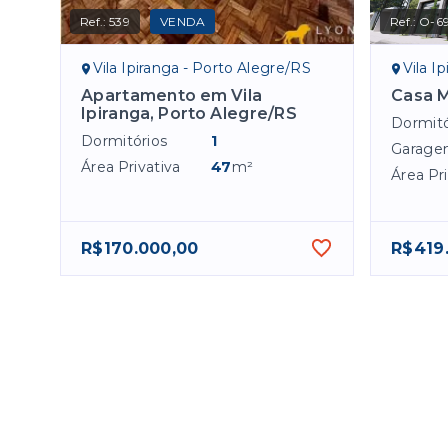
Ref.:
539
VENDA
Ref.:
O-69
Vila Ipiranga - Porto Alegre/RS
Vila I
Apartamento em Vila
Casa M
Ipiranga, Porto Alegre/RS
Dormitó
Dormitórios
1
Garage
Área Privativa
47
m²
Área Pri
R$170.000,00
R$419