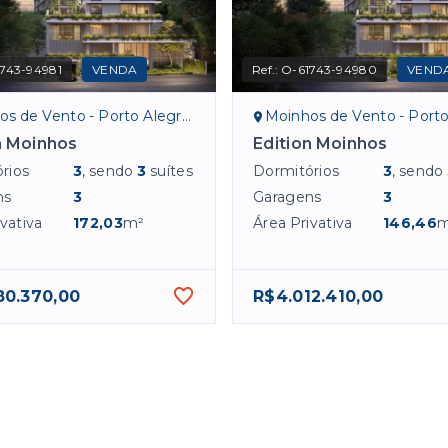
743-94981
VENDA
Ref.:
O-61743-94980
VEND
s de Vento - Porto Alegre/RS
Moinhos de Vento - Porto Al
n Moinhos
Edition Moinhos
rios
3
, sendo
3
suítes
Dormitórios
3
, sendo
ns
3
Garagens
3
vativa
172,03
m²
Área Privativa
146,46
m
80.370,00
R$4.012.410,00