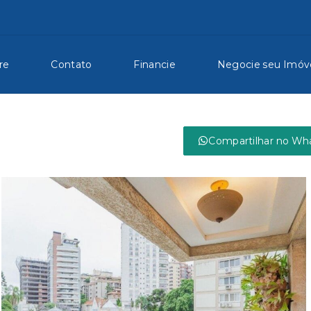
re
Contato
Financie
Negocie seu Imóv
Compartilhar no Wh