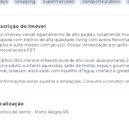
raça
Shopping
Supermercado
Transporte público
scrição do imóvel
n Imóveis vende Apartamento de alto padrão, totalmente mobi
ipada com eletros de alta qualidade, living com lareira francesa
los e suíte master com jacuzzi. Possui climatização por spli
móvel aceita PET.
difício Ritz oferece infraestrutura de alto nível: duas portaria
cina adulto e infantil aquecidas, salão de festas, espaço gourme
ar, solarium arborizado com espelho d?água, chafariz e gerad
informações estão sujeitas a alterações. Consulte o corretor r
calização
nhos de Vento - Porto Alegre/RS