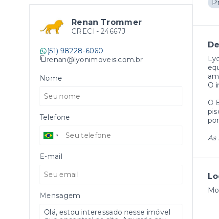
P
Renan Trommer
CRECI -
24667J
De
(51) 98228-6060
Lyo
renan@lyonimoveis.com.br
equ
amp
Nome
O i
O E
pis
Telefone
pom
As 
E-mail
Lo
Moi
Mensagem