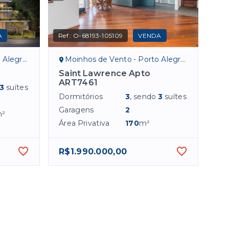
A
Ref.:
O-68193-105109
VENDA
egre/RS
Moinhos de Vento - Porto Alegre/RS
Saint Lawrence Apto
ART7461
3
suítes
Dormitórios
3
, sendo
3
suítes
Garagens
2
²
Área Privativa
170
m²
R$1.990.000,00