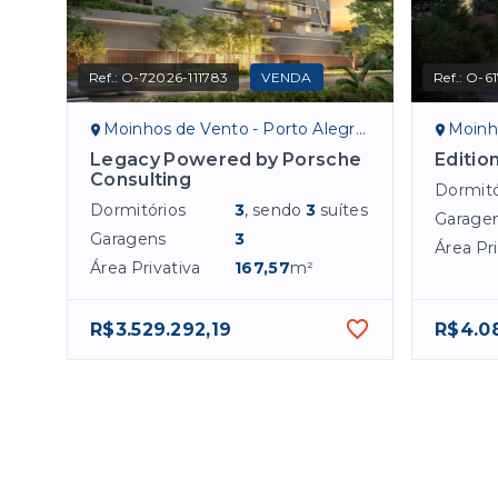
Ref.:
O-72026-111783
VENDA
Ref.:
O-61
Moinhos de Vento - Porto Alegre/RS
Moinho
Legacy Powered by Porsche
Editio
Consulting
Dormitó
Dormitórios
3
, sendo
3
suítes
Garage
Garagens
3
Área Pri
Área Privativa
167,57
m²
R$3.529.292,19
R$4.0