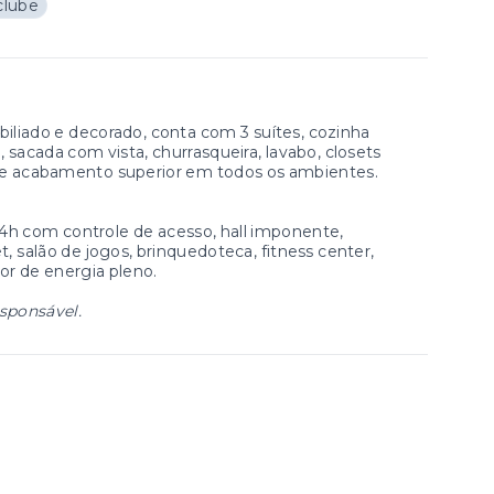
clube
liado e decorado, conta com 3 suítes, cozinha
, sacada com vista, churrasqueira, lavabo, closets
ts e acabamento superior em todos os ambientes.
s 24h com controle de acesso, hall imponente,
t, salão de jogos, brinquedoteca, fitness center,
or de energia pleno.
esponsável.