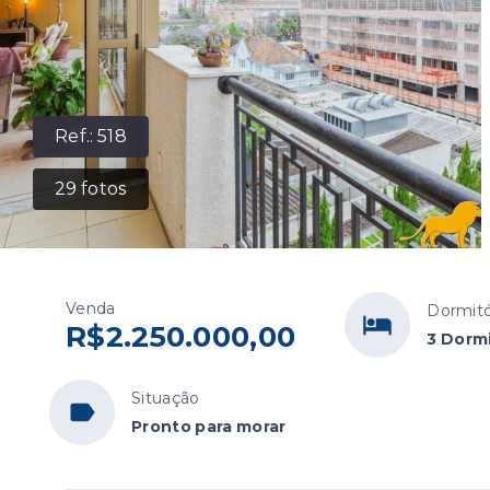
Ref.:
518
29
fotos
Venda
Dormitó
R$2.250.000,00
3 Dormi
Situação
Pronto para morar