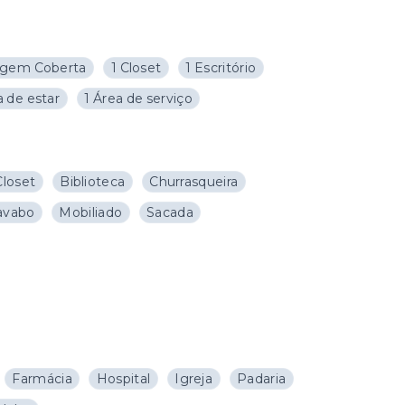
agem Coberta
1 Closet
1 Escritório
a de estar
1 Área de serviço
Closet
Biblioteca
Churrasqueira
avabo
Mobiliado
Sacada
Farmácia
Hospital
Igreja
Padaria