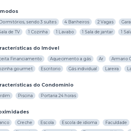
ômodos
Dormitórios, sendo 3 suítes
4 Banheiros
2 Vagas
Gar
Sala de TV
1 Cozinha
1 Lavabo
1 Sala de jantar
1 Sal
racterísticas do Imóvel
ceita Financiamento
Aquecimento a gás
Ar
Armario 
ozinha gourmet
Escritorio
Gás individual
Lareira
L
racterísticas do Condomínio
ardim
Piscina
Portaria 24 horas
oximidades
anco
Creche
Escola
Escola de idioma
Faculdade