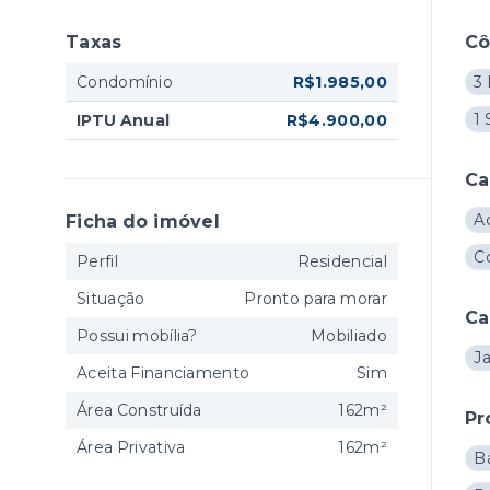
Taxas
C
Condomínio
R$1.985,00
3 
1 
IPTU Anual
R$4.900,00
Ca
A
Ficha do imóvel
C
Perfil
Residencial
Situação
Pronto para morar
Ca
Possui mobília?
Mobiliado
J
Aceita Financiamento
Sim
Área Construída
162m²
Pr
Área Privativa
162m²
B