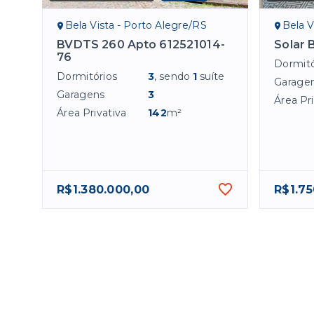
Bela Vista - Porto Alegre/RS
Bela V
BVDTS 260 Apto 612521014-
Solar 
76
Dormitó
Dormitórios
3
, sendo
1
suíte
Garage
Garagens
3
Área Pri
Área Privativa
142
m²
R$1.380.000,00
R$1.75