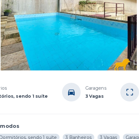
ios
Garagens
órios, sendo 1 suíte
3 Vagas
ômodos
Dormitórios, sendo 1 suíte
3 Banheiros
3 Vagas
Garag