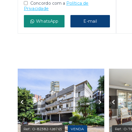
Concordo com a
Política de
Privacidade
WhatsApp
E-mail
Ref.:
O-82382-128765
VENDA
Ref.:
O-76