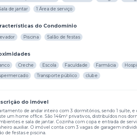
Sala de jantar
1 Área de serviço
racterísticas do Condomínio
levador
Piscina
Salão de festas
oximidades
anco
Creche
Escola
Faculdade
Farmácia
Hospi
upermercado
Transporte público
clube
scrição do imóvel
rtamento de andar inteiro com 3 dormitórios, sendo 1 suíte, e
ste um home office. São 146m² privativos, distribuídos nos dormi
mbientes e sala de jantar. Cozinha com copa e entrada de ser
heiro auxiliar. O imóvel conta com 3 vagas de garagem individ
ão de festas e piscina.