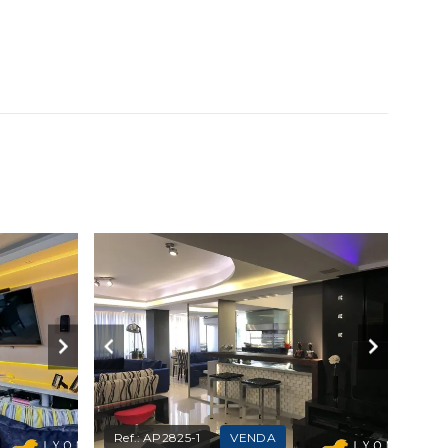
Ref.:
AP2825-1
VENDA