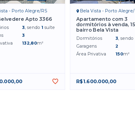
ista - Porto Alegre/RS
Bela Vista - Porto Alegre
Belvedere Apto 3366
Apartamento com 3
dormitórios à venda, 1
rios
3
, sendo
1
suíte
bairro Bela Vista
ns
3
Dormitórios
3
, sendo
vativa
132,80
m²
Garagens
2
Área Privativa
150
m²
0.000,00
R$1.600.000,00