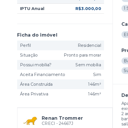
1 
IPTU Anual
R$3.000,00
Ca
E
Ficha do imóvel
Perfil
Residencial
Pr
Situação
Pronto para morar
B
Possui mobília?
Sem mobília
S
Aceita Financiamento
Sim
Área Construída
146m²
Área Privativa
146m²
De
Apa
exi
2 a
Renan Trommer
ban
CRECI -
24667J
sal