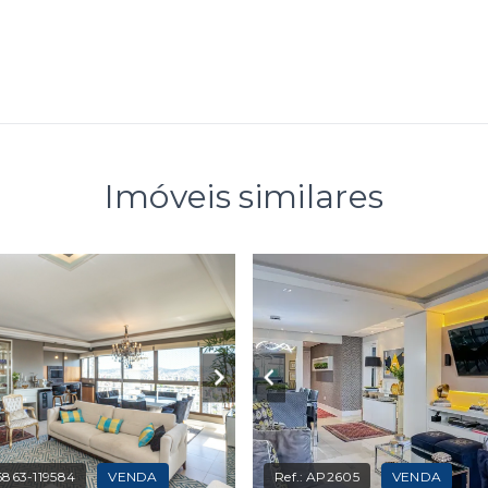
Imóveis similares
863-119584
VENDA
Ref.:
AP2605
VENDA