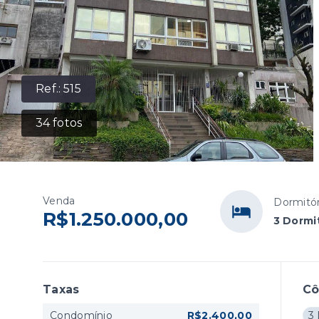
Ref.:
515
34
fotos
Venda
Dormitór
R$1.250.000,00
3 Dormit
Taxas
C
Condomínio
R$2.400,00
3 