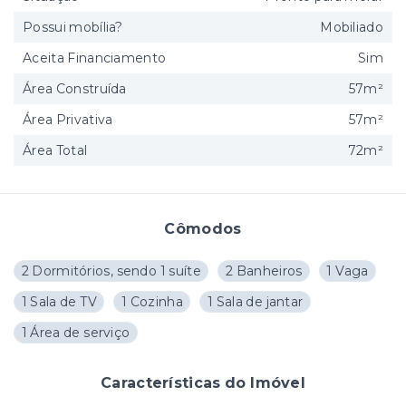
Possui mobília?
Mobiliado
Aceita Financiamento
Sim
Área Construída
57m²
Área Privativa
57m²
Área Total
72m²
Cômodos
2 Dormitórios, sendo 1 suíte
2 Banheiros
1 Vaga
1 Sala de TV
1 Cozinha
1 Sala de jantar
1 Área de serviço
Características do Imóvel