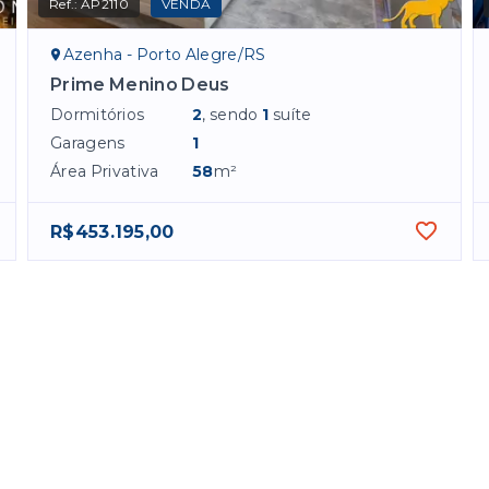
Ref.:
AP2110
VENDA
Azenha - Porto Alegre/RS
Prime Menino Deus
Dormitórios
2
, sendo
1
suíte
Garagens
1
Área Privativa
58
m²
R$453.195,00