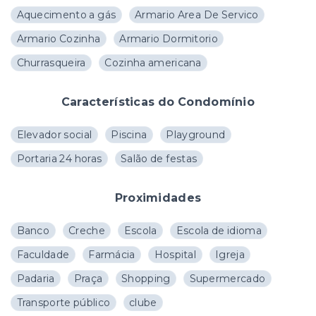
Aquecimento a gás
Armario Area De Servico
Armario Cozinha
Armario Dormitorio
Churrasqueira
Cozinha americana
Características do Condomínio
Elevador social
Piscina
Playground
Portaria 24 horas
Salão de festas
Proximidades
Banco
Creche
Escola
Escola de idioma
Faculdade
Farmácia
Hospital
Igreja
Padaria
Praça
Shopping
Supermercado
Transporte público
clube