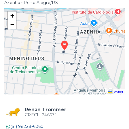
Azenha - Porto Alegre/RS
+
−
Leaflet
Renan Trommer
CRECI -
24667J
(51) 98228-6060