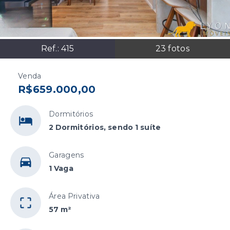
Ref.:
415
23
fotos
Venda
R$659.000,00
Dormitórios
2 Dormitórios, sendo 1 suíte
Garagens
1 Vaga
Área Privativa
57 m²