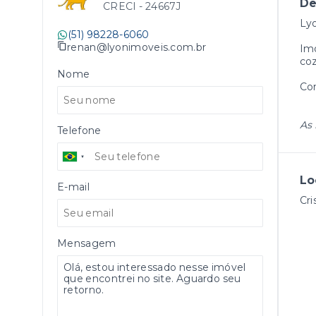
De
CRECI -
24667J
Lyo
(51) 98228-6060
renan@lyonimoveis.com.br
Imó
coz
Nome
Con
As 
Telefone
Lo
E-mail
Cri
Mensagem