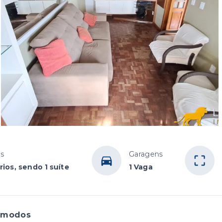
os
Garagens
ios, sendo 1 suíte
1 Vaga
ômodos