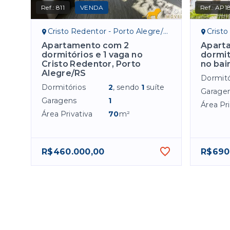
Ref.:
811
VENDA
Ref.:
AP1
Cristo Redentor - Porto Alegre/RS
Cristo
Apartamento com 2
Apart
dormitórios e 1 vaga no
dormit
Cristo Redentor, Porto
no bai
Alegre/RS
Dormitó
Dormitórios
2
, sendo
1
suíte
Garage
Garagens
1
Área Pri
Área Privativa
70
m²
R$460.000,00
R$690