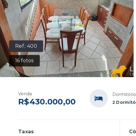
Ref.:
400
16
fotos
Venda
Dormitóri
R$430.000,00
2 Dormitór
Taxas
C