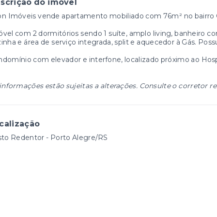
scrição do imóvel
n Imóveis vende apartamento mobiliado com 76m² no bairro 
vel com 2 dormitórios sendo 1 suíte, amplo living, banheiro c
inha e área de serviço integrada, split e aquecedor à Gás. Poss
domínio com elevador e interfone, localizado próximo ao Hosp
informações estão sujeitas a alterações. Consulte o corretor r
calização
sto Redentor - Porto Alegre/RS