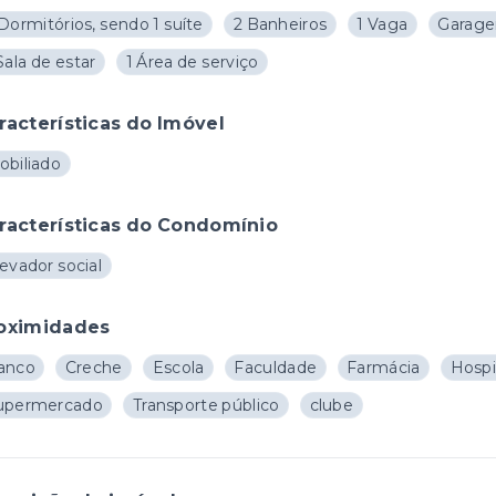
Dormitórios, sendo 1 suíte
2 Banheiros
1 Vaga
Garage
Sala de estar
1 Área de serviço
racterísticas do Imóvel
obiliado
racterísticas do Condomínio
evador social
oximidades
anco
Creche
Escola
Faculdade
Farmácia
Hospi
upermercado
Transporte público
clube