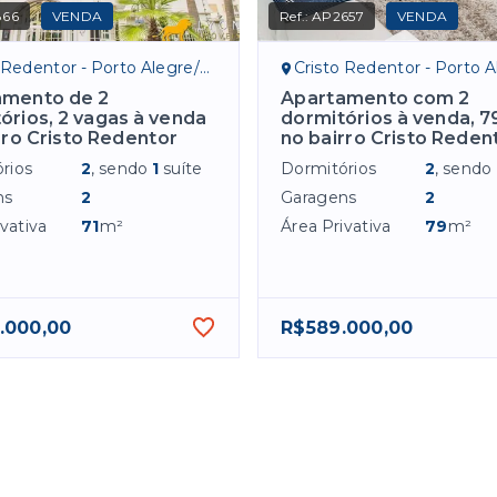
866
VENDA
Ref.:
AP2657
VENDA
 Redentor - Porto Alegre/RS
Cristo Redentor - Porto Al
amento de 2
Apartamento com 2
órios, 2 vagas à venda
dormitórios à venda, 7
rro Cristo Redentor
no bairro Cristo Reden
rios
2
, sendo
1
suíte
Dormitórios
2
, sendo
ns
2
Garagens
2
vativa
71
m²
Área Privativa
79
m²
.000,00
R$589.000,00