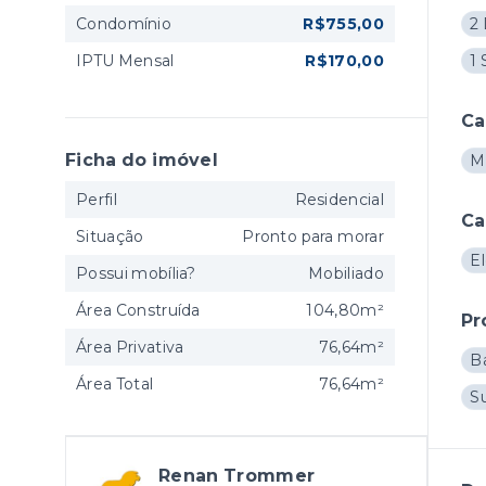
Condomínio
R$755,00
2 
IPTU Mensal
R$170,00
1 
Ca
Ficha do imóvel
M
Perfil
Residencial
Ca
Situação
Pronto para morar
El
Possui mobília?
Mobiliado
Área Construída
104,80m²
Pr
Área Privativa
76,64m²
B
Área Total
76,64m²
S
Renan Trommer