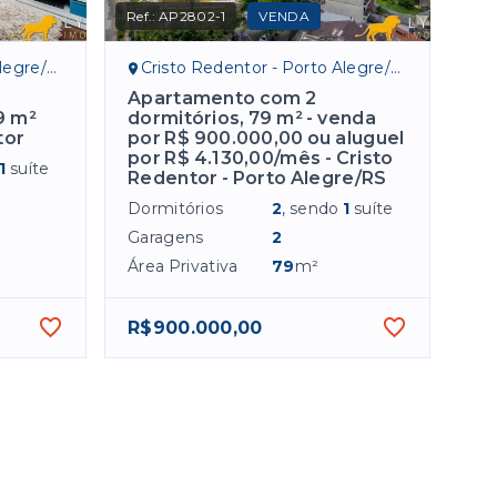
Ref.:
AP2802-1
VENDA
egre/RS
Cristo Redentor - Porto Alegre/RS
Apartamento com 2
9 m²
dormitórios, 79 m² - venda
tor
por R$ 900.000,00 ou aluguel
por R$ 4.130,00/mês - Cristo
1
suíte
Redentor - Porto Alegre/RS
Dormitórios
2
, sendo
1
suíte
Garagens
2
Área Privativa
79
m²
R$900.000,00