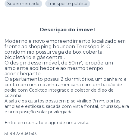
Supermercado
Transporte público
Descrição do imóvel
Moderno e novo empreendimento localizado em
frente ao shopping bourbon Teresópolis. O
condomínio possui vaga de box coberta,
bicicletário e gás central.
O design desse imóvel, de 50m², propõe um
ambiente acolhedor e ao mesmo tempo
aconchegante.
O apartamento possui 2 dormitório
s, um banheiro e
conta com uma cozinha americana com um balcão de
pedra com Cooktop integrado e coletor de óleo de
cozinha.
A sala e os quartos possuem piso vinílico 7mm, portas
amplas e estilosas, sacada com vista frontal, churrasqueira
e uma posição solar privilegiada.
Entre em contato e agende uma visita.
51 98228.6060.