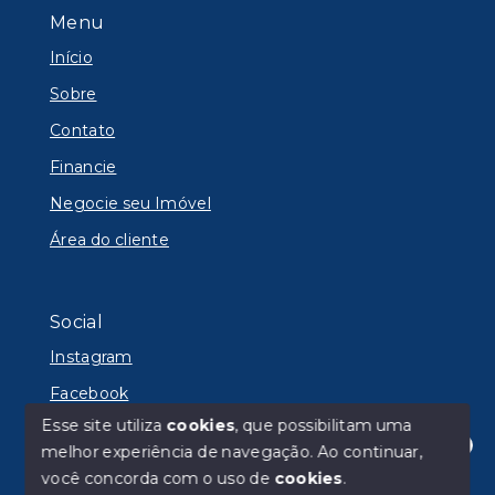
Menu
Início
Sobre
Contato
Financie
Negocie seu Imóvel
Área do cliente
Social
Instagram
Facebook
Esse site utiliza
cookies
, que possibilitam uma
melhor experiência de navegação.
Ao continuar,
Olá! Estamos disponíveis para te ajudar.
você concorda com o uso de
cookies
.
© Copyright 2026 - Lyon Imóveis - Todos os direitos