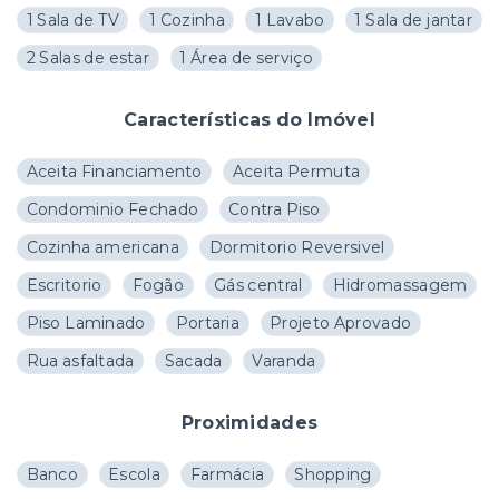
1 Sala de TV
1 Cozinha
1 Lavabo
1 Sala de jantar
2 Salas de estar
1 Área de serviço
Características do Imóvel
Aceita Financiamento
Aceita Permuta
Condominio Fechado
Contra Piso
Cozinha americana
Dormitorio Reversivel
Escritorio
Fogão
Gás central
Hidromassagem
Piso Laminado
Portaria
Projeto Aprovado
Rua asfaltada
Sacada
Varanda
Proximidades
Banco
Escola
Farmácia
Shopping