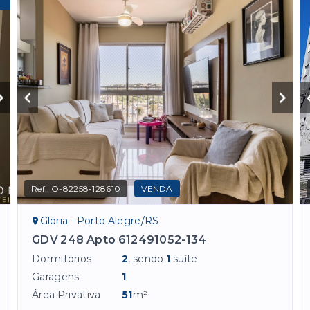
Ref.:
O-82258-128610
VENDA
Glória - Porto Alegre/RS
GDV 248 Apto 612491052-134
Dormitórios
2
, sendo
1
suíte
Garagens
1
Área Privativa
51
m²