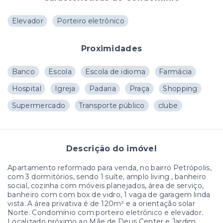
Elevador
Porteiro eletrônico
Proximidades
Banco
Escola
Escola de idioma
Farmácia
Hospital
Igreja
Padaria
Praça
Shopping
Supermercado
Transporte público
clube
Descrição do imóvel
Apartamento reformado para venda, no bairro Petrópolis,
com 3 dormitórios, sendo 1 suíte, amplo living , banheiro
social, cozinha com móveis planejados, área de serviço,
banheiro com com box de vidro, 1 vaga de garagem linda
vista. A área privativa é de 120m² e a orientação solar
Norte. Condomínio com porteiro eletrônico e elevador.
Localizado próximo ao Mãe de Deus Center e Jardim