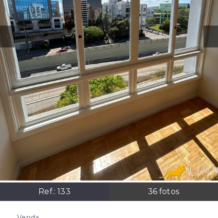
Ref.:
133
36
fotos
Venda