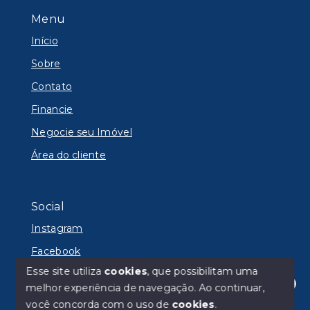
Menu
Início
Sobre
Contato
Financie
Negocie seu Imóvel
Área do cliente
Social
Instagram
Facebook
Esse site utiliza
cookies
, que possibilitam uma
melhor experiência de navegação.
Ao continuar,
Olá! Estamos disponíveis para te ajudar.
você concorda com o uso de
cookies
.
© Copyright 2026 - Lyon Imóveis - Todos os direitos