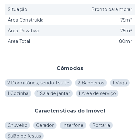
Situação
Pronto para morar
Área Construída
75m²
Área Privativa
75m²
Área Total
80m²
Cômodos
2 Dormitórios, sendo 1 suíte
2 Banheiros
1 Vaga
1 Cozinha
1 Sala de jantar
1 Área de serviço
Características do Imóvel
Chuveiro
Gerador
Interfone
Portaria
Salão de festas