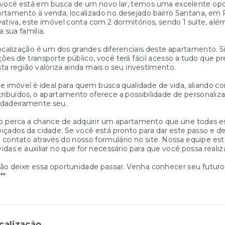
 você está em busca de um novo lar, temos uma excelente op
rtamento à venda, localizado no desejado bairro Santana, em
vativa, este imóvel conta com 2 dormitórios, sendo 1 suíte, al
a sua família.
ocalização é um dos grandes diferenciais deste apartamento.
ões de transporte público, você terá fácil acesso a tudo que prec
ta região valoriza ainda mais o seu investimento.
e imóvel é ideal para quem busca qualidade de vida, aliando
tribuídos, o apartamento oferece a possibilidade de personali
rdadeiramente seu.
 perca a chance de adquirir um apartamento que une todas es
içados da cidade. Se você está pronto para dar este passo e d
contato através do nosso formulário no site. Nossa equipe esta
idas e auxiliar no que for necessário para que você possa realiz
ão deixe essa oportunidade passar. Venha conhecer seu futur
**
calização