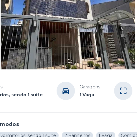
os
Garagens
ios, sendo 1 suíte
1 Vaga
ômodos
Dormitórios, sendo 1 suíte
2 Banheiros
1 Vaga
Com bo