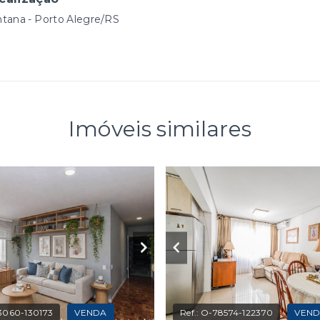
tana - Porto Alegre/RS
Imóveis similares
3060-130173
VENDA
Ref.:
O-78574-122370
VEN