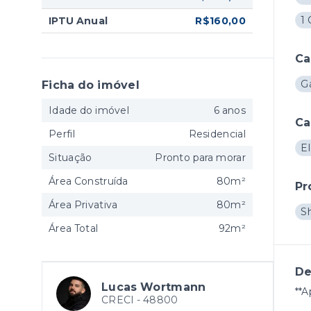
1
IPTU Anual
R$160,00
Ca
Gá
Ficha do imóvel
Idade do imóvel
6 anos
Ca
Perfil
Residencial
E
Situação
Pronto para morar
Área Construída
80m²
Pr
Área Privativa
80m²
S
Área Total
92m²
De
Lucas Wortmann
**A
CRECI -
48800