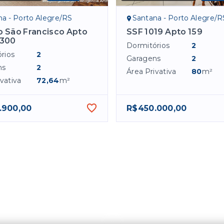
na - Porto Alegre/RS
Santana - Porto Alegre/R
io São Francisco Apto
SSF 1019 Apto 159
300
Dormitórios
2
rios
2
Garagens
2
ns
2
Área Privativa
80
m²
vativa
72,64
m²
.900,00
R$450.000,00