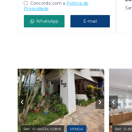
Concordo com a
Política de
San
Privacidade
WhatsApp
E-mail
Ref.:
O-66034-101815
VENDA
Ref.:
O-8