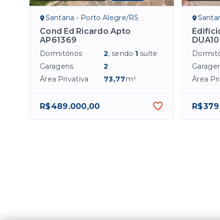
Santana - Porto Alegre/RS
Santa
Cond Ed Ricardo Apto
Edifíc
AP61369
DUA10
Dormitórios
2
, sendo
1
suíte
Dormitó
Garagens
2
Garage
Área Privativa
73,77
m²
Área Pri
R$489.000,00
R$379