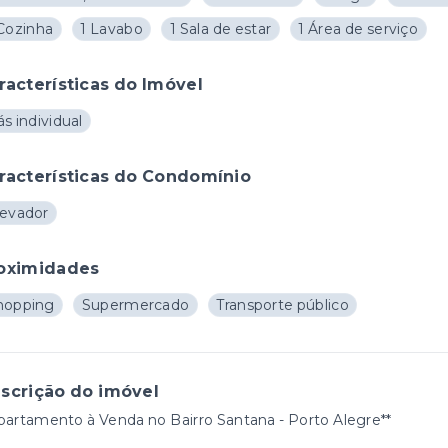
 Cozinha
1 Lavabo
1 Sala de estar
1 Área de serviço
racterísticas do Imóvel
s individual
racterísticas do Condomínio
levador
oximidades
hopping
Supermercado
Transporte público
scrição do imóvel
partamento à Venda no Bairro Santana - Porto Alegre**