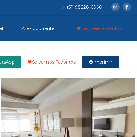
(51) 98228-6060
el
Área do cliente
Imóveis Favoritos
atsApp
Salvar nos Favoritos
Imprimir