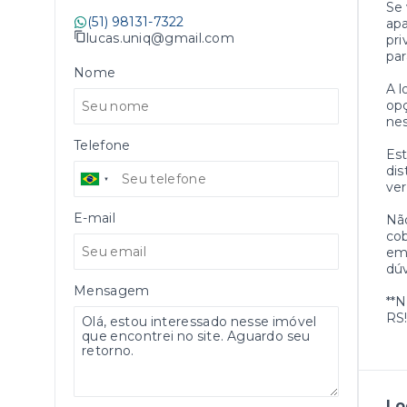
Se
(51) 98131-7322
apa
lucas.uniq@gmail.com
pri
par
Nome
A l
opç
nes
Telefone
Est
dis
ve
E-mail
Não
cob
em 
dúv
Mensagem
**N
RS!
Lo