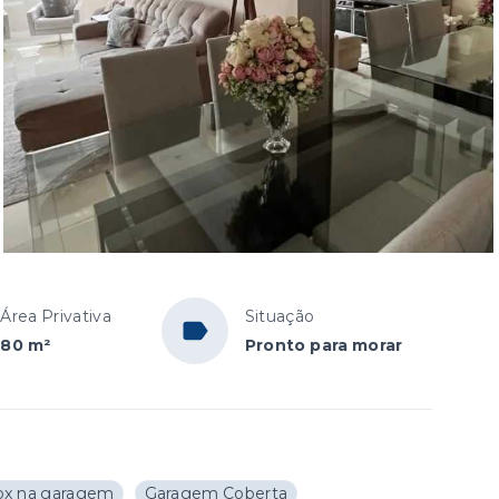
Área Privativa
Situação
80 m²
Pronto para morar
x na garagem
Garagem Coberta