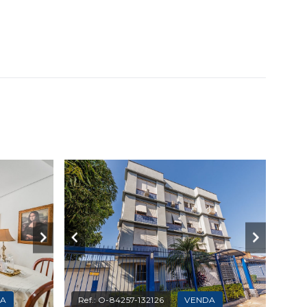
DA
Ref.:
O-84257-132126
VENDA