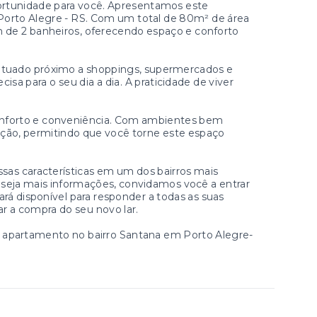
ortunidade para você. Apresentamos este
 Porto Alegre - RS. Com um total de 80m² de área
ém de 2 banheiros, oferecendo espaço e conforto
 Situado próximo a shoppings, supermercados e
isa para o seu dia a dia. A praticidade de viver
 conforto e conveniência. Com ambientes bem
zação, permitindo que você torne este espaço
sas características em um dos bairros mais
eseja mais informações, convidamos você a entrar
rá disponível para responder a todas as suas
ar a compra do seu novo lar.
o apartamento no bairro Santana em Porto Alegre-