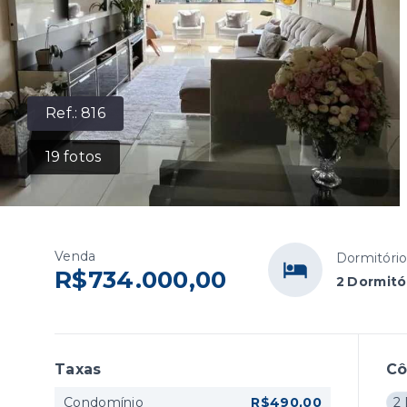
Ref.:
816
19
fotos
Venda
Dormitóri
R$734.000,00
2 Dormitór
Taxas
C
Condomínio
R$490,00
2 