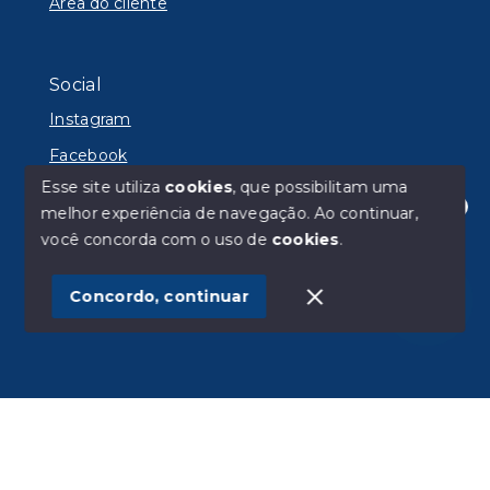
Área do cliente
Social
Instagram
Facebook
Esse site utiliza
cookies
, que possibilitam uma
melhor experiência de navegação.
Ao continuar,
Olá! Estamos disponíveis para te ajudar.
você concorda com o uso de
cookies
.
© Copyright 2026 - Lyon Imóveis - Todos os direitos
reservados
Concordo, continuar
SITE PARA IMOBILIARIA
Início
Histórico
Favoritos