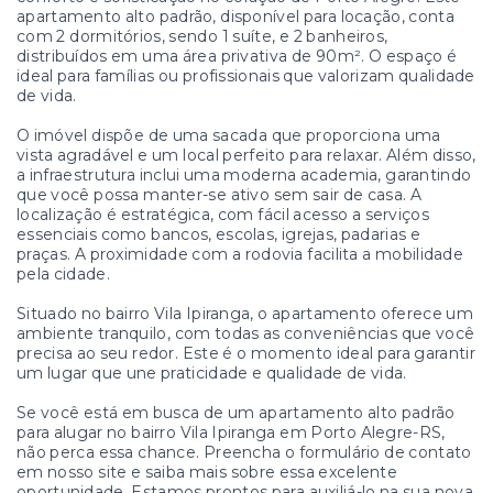
apartamento alto padrão, disponível para locação, conta
com 2 dormitórios, sendo 1 suíte, e 2 banheiros,
distribuídos em uma área privativa de 90m². O espaço é
ideal para famílias ou profissionais que valorizam qualidade
de vida.
O imóvel dispõe de uma sacada que proporciona uma
vista agradável e um local perfeito para relaxar. Além disso,
a infraestrutura inclui uma moderna academia, garantindo
que você possa manter-se ativo sem sair de casa. A
localização é estratégica, com fácil acesso a serviços
essenciais como bancos, escolas, igrejas, padarias e
praças. A proximidade com a rodovia facilita a mobilidade
pela cidade.
Situado no bairro Vila Ipiranga, o apartamento oferece um
ambiente tranquilo, com todas as conveniências que você
precisa ao seu redor. Este é o momento ideal para garantir
um lugar que une praticidade e qualidade de vida.
Se você está em busca de um apartamento alto padrão
para alugar no bairro Vila Ipiranga em Porto Alegre-RS,
não perca essa chance. Preencha o formulário de contato
em nosso site e saiba mais sobre essa excelente
oportunidade. Estamos prontos para auxiliá-lo na sua nova