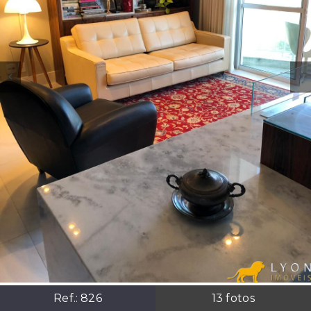
Ref.:
826
13
fotos