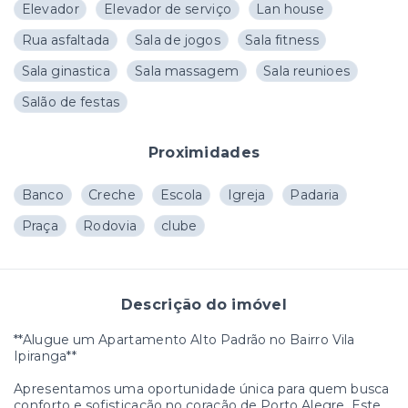
Elevador
Elevador de serviço
Lan house
Rua asfaltada
Sala de jogos
Sala fitness
Sala ginastica
Sala massagem
Sala reunioes
Salão de festas
Proximidades
Banco
Creche
Escola
Igreja
Padaria
Praça
Rodovia
clube
Descrição do imóvel
**Alugue um Apartamento Alto Padrão no Bairro Vila
Ipiranga**
Apresentamos uma oportunidade única para quem busca
conforto e sofisticação no coração de Porto Alegre. Este